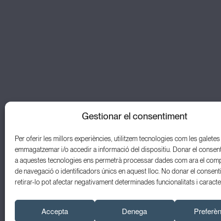
Gestionar el consentiment
Per oferir les millors experiències, utilitzem tecnologies com les galetes
emmagatzemar i/o accedir a informació del dispositiu. Donar el consen
a aquestes tecnologies ens permetrà processar dades com ara el com
de navegació o identificadors únics en aquest lloc. No donar el consent
retirar-lo pot afectar negativament determinades funcionalitats i caracte
© 2026 Odontologia Integrada Mataró S.L.P.
Política de 
Accepta
Denega
Preferè