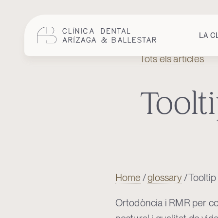
LA C
Tots els articles
Cuidem
la
teva
salut
Toolt
bucodental
amb
odontologia
integral
i
humana.
Home
/
glossary
/
Tooltip
Ortodòncia i RMR per corre