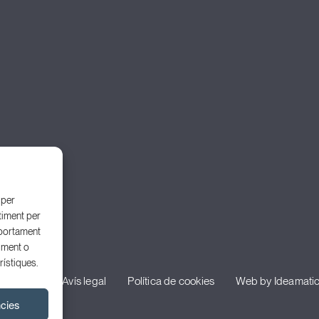
 per
timent per
portament
iment o
rístiques.
privacitat
Avís legal
Política de cookies
Web by Ideamati
ncies