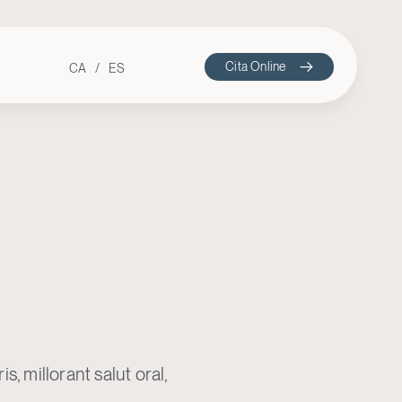
Cita Online
CA
ES
s, millorant salut oral,