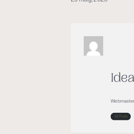
Ide
Webmaste
All Posts