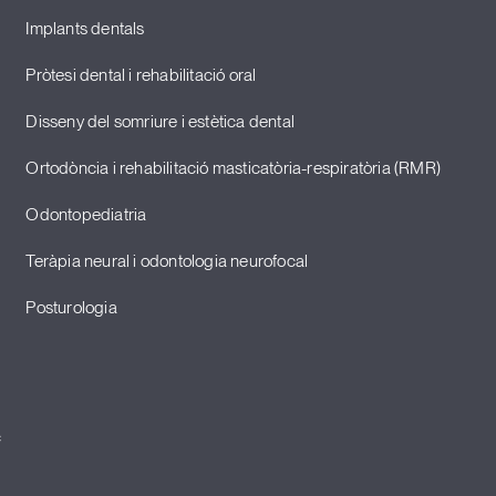
Implants dentals
Pròtesi dental i rehabilitació oral
Disseny del somriure i estètica dental
Ortodòncia i rehabilitació masticatòria-respiratòria (RMR)
Odontopediatria
Teràpia neural i odontologia neurofocal
Posturologia
c