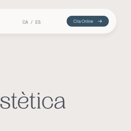
Cita Online
CA
ES
stètica