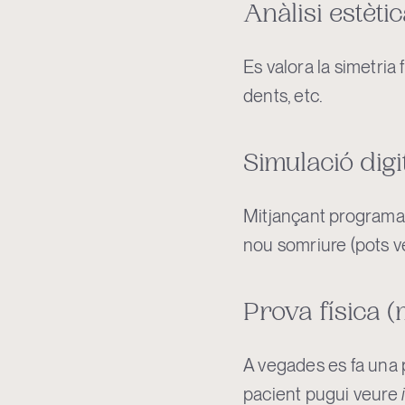
Anàlisi estètic
Es valora la simetria f
dents, etc.
Simulació digi
Mitjançant programari
nou somriure (pots v
Prova física 
A vegades es fa una 
pacient pugui veure