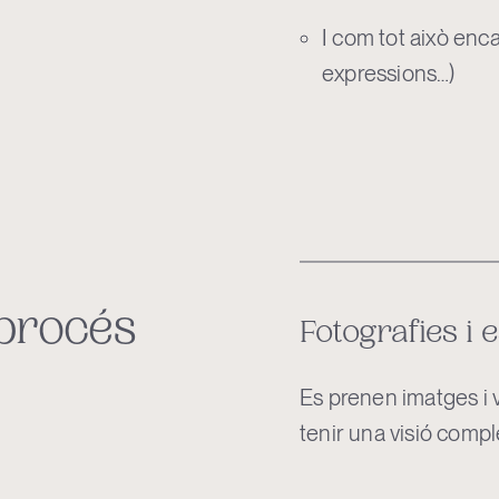
I com tot això enca
expressions…)
 procés
Fotografies i 
Es prenen imatges i v
tenir una visió compl