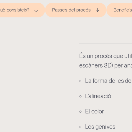
uè consisteix?
Passes del procés
Benefici
És un procés que utili
escàners 3D) per anal
La forma de les de
L’alineació
El color
Les genives