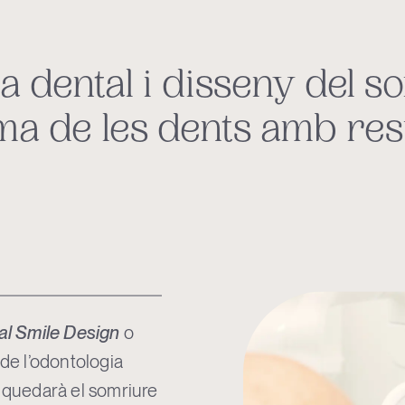
a dental i disseny del s
ma de les dents amb resu
tal Smile Design
o
de l’odontologia
m quedarà el somriure