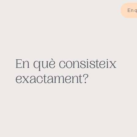
En q
En què consisteix
exactament?