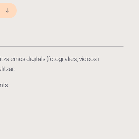
s
tza eines digitals (fotografies, vídeos i
itzar:
nts