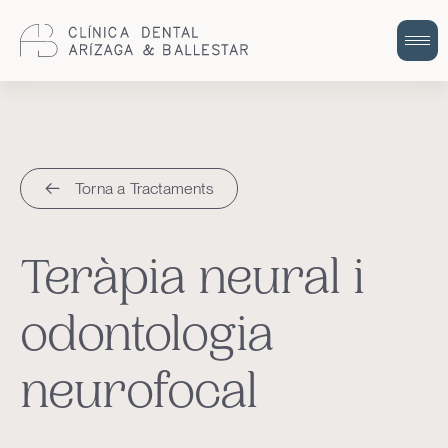
Cuidem la teva salut bucodental amb
odontologia integral i humana.
Torna a Tractaments
Teràpia neural i
odontologia
neurofocal