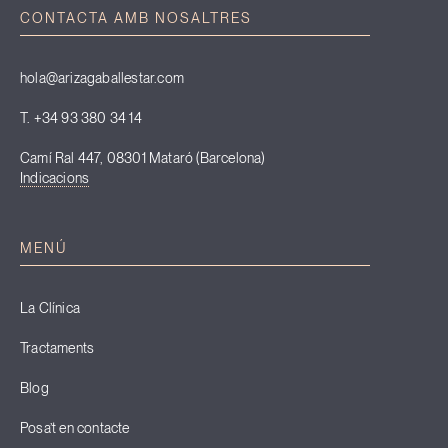
CONTACTA AMB NOSALTRES
hola@arizagaballestar.com
T. +34 93 380 34 14
Camí Ral 447, 08301 Mataró (Barcelona)
Indicacions
MENÚ
La Clínica
Tractaments
Blog
Posa’t en contacte