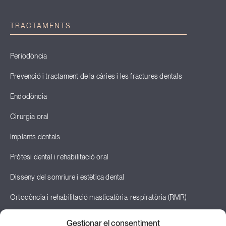
TRACTAMENTS
Periodòncia
Prevenció i tractament de la càries i les fractures dentals
Endodòncia
Cirurgia oral
Implants dentals
Pròtesi dental i rehabilitació oral
Disseny del somriure i estètica dental
Ortodòncia i rehabilitació masticatòria-respiratòria (RMR)
Odontopediatria
Gestionar el consentiment