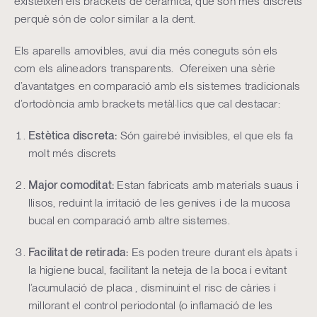
existeixen els brackets de ceràmica, que són més discrets
perquè són de color similar a la dent.
Els aparells amovibles, avui dia més coneguts són els
com els alineadors transparents. Ofereixen una sèrie
d’avantatges en comparació amb els sistemes tradicionals
d’ortodòncia amb brackets metàl·lics que cal destacar:
Estètica discreta:
Són gairebé invisibles, el que els fa
molt més discrets
Major comoditat:
Estan fabricats amb materials suaus i
llisos, reduint la irritació de les genives i de la mucosa
bucal en comparació amb altre sistemes.
Facilitat de retirada:
Es poden treure durant els àpats i
la higiene bucal, facilitant la neteja de la boca i evitant
l’acumulació de placa , disminuint el risc de càries i
millorant el control periodontal (o inflamació de les