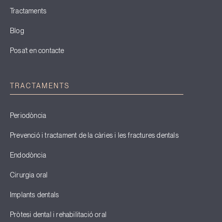
Tractaments
Blog
Posa’t en contacte
TRACTAMENTS
Periodòncia
Prevenció i tractament de la càries i les fractures dentals
Endodòncia
Cirurgia oral
Implants dentals
Pròtesi dental i rehabilitació oral