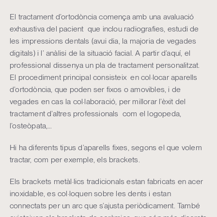
El tractament d’ortodòncia comença amb una avaluació
exhaustiva del pacient que inclou radiografies, estudi de
les impressions dentals (avui dia, la majoria de vegades
digitals) i l’ anàlisi de la situació facial. A partir d’aquí, el
professional dissenya un pla de tractament personalitzat.
El procediment principal consisteix en col·locar aparells
d’ortodòncia, que poden ser fixos o amovibles, i de
vegades en cas la col·laboració, per millorar l’èxit del
tractament d’altres professionals com el logopeda,
l’osteòpata,…
Hi ha diferents tipus d’aparells fixes, segons el que volem
tractar, com per exemple, els brackets.
Els brackets metàl·lics tradicionals estan fabricats en acer
inoxidable, es col·loquen sobre les dents i estan
connectats per un arc que s’ajusta periòdicament. També