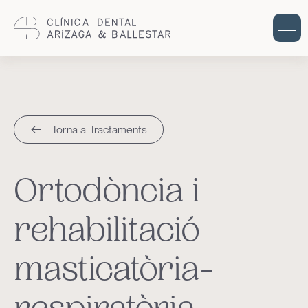
Cuidem la teva salut bucodental amb
odontologia integral i humana.
Torna a Tractaments
Ortodòncia i
rehabilitació
masticatòria-