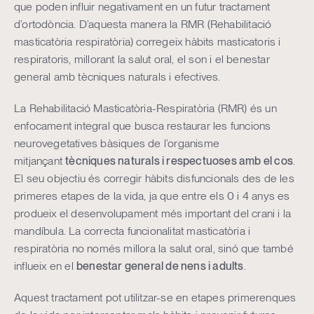
que poden influir negativament en un futur tractament
d’ortodòncia. D’aquesta manera la RMR (Rehabilitació
masticatòria respiratòria) corregeix hàbits masticatoris i
respiratoris, millorant la salut oral, el son i el benestar
general amb tècniques naturals i efectives.
La Rehabilitació Masticatòria-Respiratòria (RMR) és un
enfocament integral que busca restaurar les funcions
neurovegetatives bàsiques de l’organisme
mitjançant
tècniques naturals i respectuoses amb el cos
.
El seu objectiu és corregir hàbits disfuncionals des de les
primeres etapes de la vida, ja que entre els 0 i 4 anys es
produeix el desenvolupament més important del crani i la
mandíbula. La correcta funcionalitat masticatòria i
respiratòria no només millora la salut oral, sinó que també
influeix en el
benestar general de nens i adults
.
Aquest tractament pot utilitzar-se en etapes primerenques