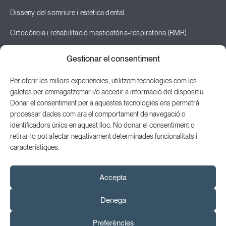
Disseny del somriure i estètica dental
Ortodòncia i rehabilitació masticatòria-respiratòria (RMR)
Odontopediatria
Gestionar el consentiment
Teràpia neural i odontologia neurofocal
Per oferir les millors experiències, utilitzem tecnologies com les
galetes per emmagatzemar i/o accedir a informació del dispositiu.
Posturologia
Donar el consentiment per a aquestes tecnologies ens permetrà
processar dades com ara el comportament de navegació o
identificadors únics en aquest lloc. No donar el consentiment o
retirar-lo pot afectar negativament determinades funcionalitats i
© 2026 Odontologia Integrada Mataró S.L.P.
característiques.
Política de privacitat
Avís legal
Accepta
Política de cookies
Denega
Web by Ideamatic
Preferències