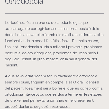
Ortodòncia
L’ortodòncia és una branca de la odontologia que
s’encarrega de corregir les anomalies en la posició dels
dents i de la seva relació amb els maxil·lars, millorant així la
funcionalitat de la boca i l’estètica facial. En molts casos,
fins i tot, l’ortodòncia ajuda a millorar i prevenir problemes
posturals, dolors d’esquena, problemes de respiració i
deglució. Tenint un gran impacte en la salut general del
pacient.
A qualsevol edat podem fer un tractament d’ortodòncia
sempre i quan, tinguem en compte la salut oral i general
del pacient. Idealment seria bo fer el que es coneix com a
ortodòncia interceptiva, que es duu a terme en les etapes
de creixement per evitar anomalies en el creixement,
erupció dentària, deglució, respiració,…