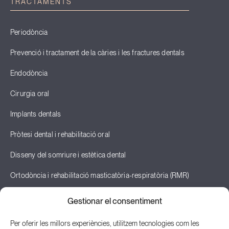
TRACTAMENTS
Periodòncia
Prevenció i tractament de la càries i les fractures dentals
Endodòncia
Cirurgia oral
Implants dentals
Pròtesi dental i rehabilitació oral
Disseny del somriure i estètica dental
Ortodòncia i rehabilitació masticatòria-respiratòria (RMR)
Odontopediatria
Gestionar el consentiment
Teràpia neural i odontologia neurofocal
Per oferir les millors experiències, utilitzem tecnologies com les