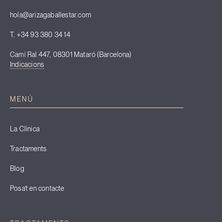
hola@arizagaballestar.com
T. +34 93 380 34 14
Camí Ral 447, 08301 Mataró (Barcelona)
Indicacions
MENÚ
La Clínica
Tractaments
Blog
Posa’t en contacte