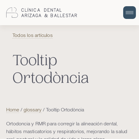
Cuidem la teva salut bucodental amb
Todos los artículos
odontologia integral i humana.
Tooltip
Ortodòncia
Home
/
glossary
/
Tooltip Ortodòncia
Ortodoncia y RMR para corregir la alineación dental,
hábitos masticatorios y respiratorios, mejorando la salud