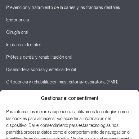
Prevención y tratamiento de la caries y las fracturas dentales
Endodoncia
Cirugía oral
Implantes dentales
Prótesis dental y rehabilitación oral
Diseño de la sonrisa y estética dental
Ortodoncia y rehabilitación masticatoria-respiratoria (RMR)
Odontopediatría
Gestionar el consentiment
Terapia neural y odontología neurofocal
Para ofrecer las mejores experiencias, utilizamos tecnologías como
las cookies para almacenar y/o acceder a información del
Posturología
dispositivo. Dar el consentimiento para estas tecnologías nos
permitirá procesar datos como el comportamiento de navegación o