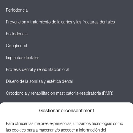
Periodoncia
Prevención y tratamiento de la caries y las fracturas dentales
Endodoncia
Cirugía oral
Implantes dentales
Prótesis dental y rehabilitación oral
Diseño de la sonrisa y estética dental
Ortodoncia y rehabilitación masticatoria-respiratoria (RMR)
Odontopediatría
Gestionar el consentiment
Terapia neural y odontología neurofocal
Para ofrecer las mejores experiencias, utilizamos tecnologías como
Posturología
las cookies para almacenar y/o acceder a información del