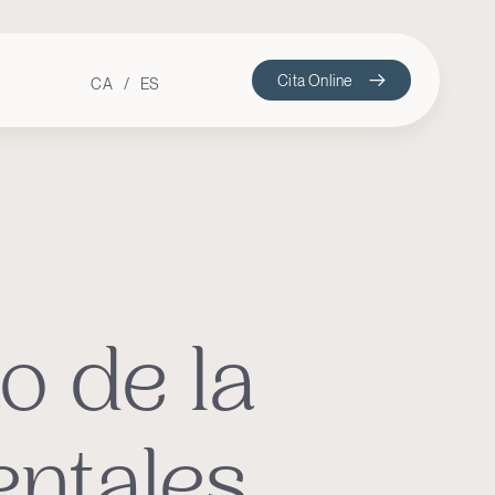
Cita Online
CA
ES
o de la
entales