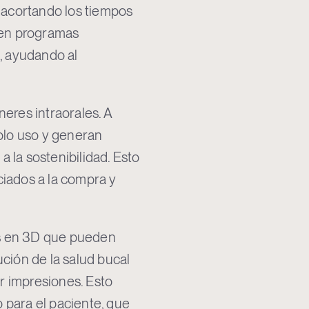
y acortando los tiempos
s en programas
o, ayudando al
eres intraorales. A
solo uso y generan
a la sostenibilidad. Esto
ciados a la compra y
os en 3D que pueden
ución de la salud bucal
ir impresiones. Esto
 para el paciente, que