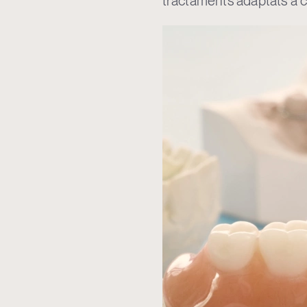
tractaments adaptats a c