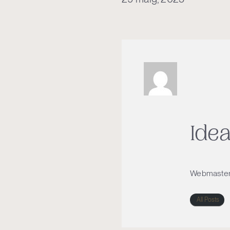
Ide
Webmaste
All Posts