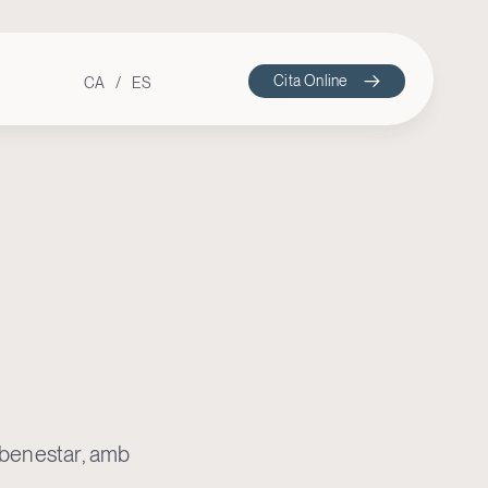
Cita Online
CA
ES
i benestar, amb