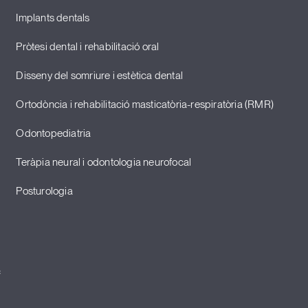
Implants dentals
Pròtesi dental i rehabilitació oral
Disseny del somriure i estètica dental
Ortodòncia i rehabilitació masticatòria-respiratòria (RMR)
Odontopediatria
Teràpia neural i odontologia neurofocal
Posturologia
c