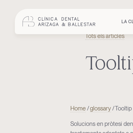
LA C
Tots els articles
Cuidem
la
teva
salut
Toolt
bucodental
amb
odontologia
integral
i
humana.
Home
/
glossary
/
Tooltip
Solucions en pròtesi dent