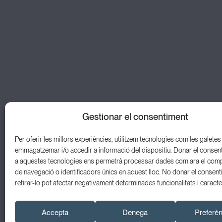
Gestionar el consentiment
Per oferir les millors experiències, utilitzem tecnologies com les galetes
emmagatzemar i/o accedir a informació del dispositiu. Donar el consen
a aquestes tecnologies ens permetrà processar dades com ara el com
de navegació o identificadors únics en aquest lloc. No donar el consent
retirar-lo pot afectar negativament determinades funcionalitats i caracte
© 2026 Odontologia Integrada Mataró S.L.P.
Política de 
Accepta
Denega
Preferè