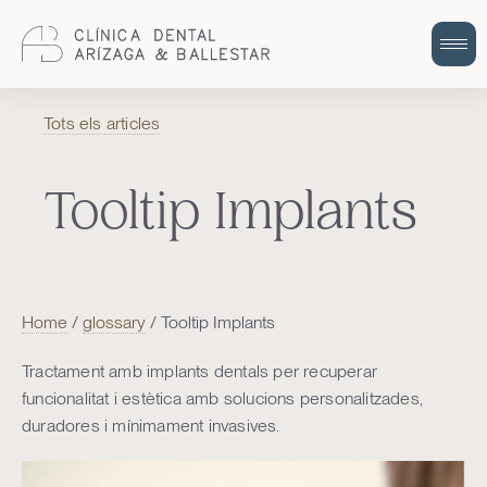
Cuidem la teva salut bucodental amb
Tots els articles
odontologia integral i humana.
Tooltip Implants
Home
/
glossary
/
Tooltip Implants
Tractament amb implants dentals per recuperar
funcionalitat i estètica amb solucions personalitzades,
duradores i mínimament invasives.