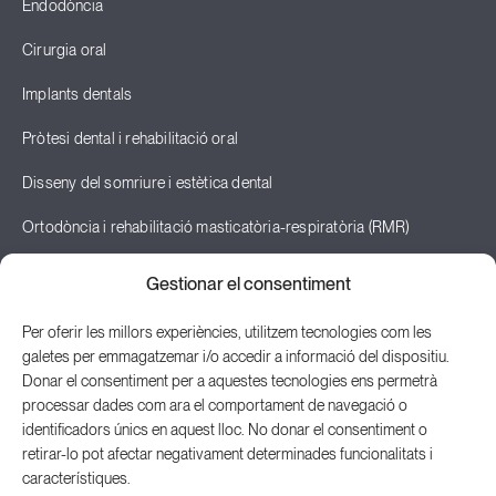
Endodòncia
Cirurgia oral
Implants dentals
Pròtesi dental i rehabilitació oral
Disseny del somriure i estètica dental
Ortodòncia i rehabilitació masticatòria-respiratòria (RMR)
Odontopediatria
Gestionar el consentiment
Teràpia neural i odontologia neurofocal
Per oferir les millors experiències, utilitzem tecnologies com les
galetes per emmagatzemar i/o accedir a informació del dispositiu.
Posturologia
Donar el consentiment per a aquestes tecnologies ens permetrà
processar dades com ara el comportament de navegació o
identificadors únics en aquest lloc. No donar el consentiment o
retirar-lo pot afectar negativament determinades funcionalitats i
© 2026 Odontologia Integrada Mataró S.L.P.
característiques.
Política de privacitat