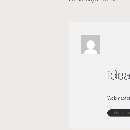
Ide
Webmaste
Todas las en