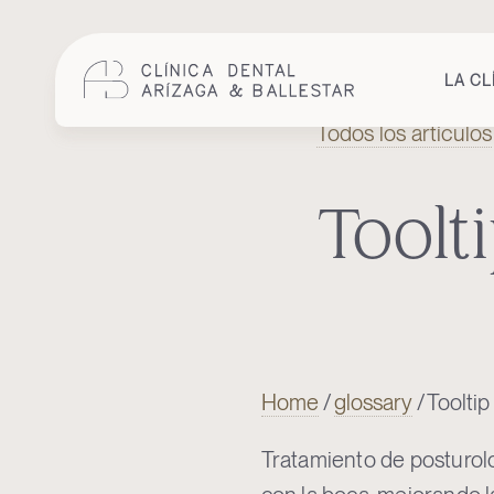
LA CL
Todos los artículos
Cuidem
la
teva
salut
Toolt
bucodental
amb
odontologia
integral
i
humana.
Home
/
glossary
/
Tooltip
Tratamiento de posturolo