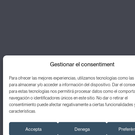
Gestionar el consentiment
Para ofrecer las mejores experiencias, utilizamos tecnologías como las
para almacenar y/o acceder a información del dispositivo. Dar el conse
para estas tecnologías nos permitirá procesar datos como el comport
navegación o identificadores únicos en este sitio. No dar o retirar el
consentimiento puede afectar negativamente a ciertas funcionalidades 
características.
© 2026 Odontologia Integrada Mataró S.L.P.
Política de
Accepta
Denega
Preferè