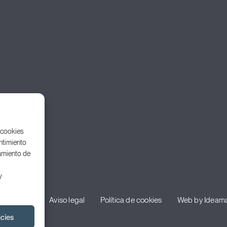
 cookies
ntimiento
amiento de
y
 privacidad
Aviso legal
Política de cookies
Web by Ideama
ncies