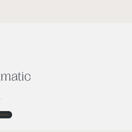
amatic
r
tradas