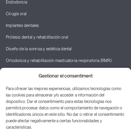
Endodoncia
Cirugía oral
Implantes dentales
Prótesis dental y rehabilitación oral
Diseño de la sonrisa y estética dental
Ortodoncia y rehabilitación masticatoria-respiratoria (RMR)
Odontopediatría
Gestionar el consentiment
Terapia neural y odontología neurofocal
Para ofrecer las mejores experiencias, utilizamos tecnologías como
las cookies para almacenar y/o acceder a información del
Posturología
dispositivo. Dar el consentimiento para estas tecnologías nos
permitirá procesar datos como el comportamiento de navegación o
identificadores únicos en este sitio. No dar o retirar el consentimiento
puede afectar negativamente a ciertas funcionalidades y
© 2026 Odontologia Integrada Mataró S.L.P.
características.