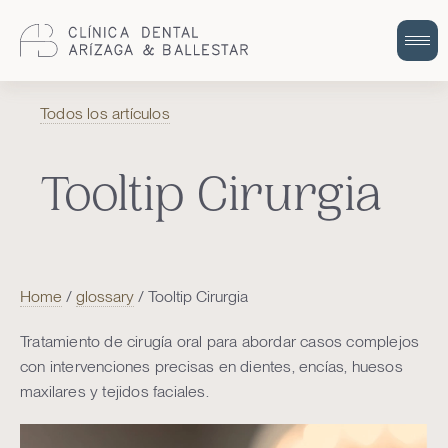
Cuidem la teva salut bucodental amb
Todos los artículos
odontologia integral i humana.
Tooltip Cirurgia
Home
/
glossary
/
Tooltip Cirurgia
Tratamiento de cirugía oral para abordar casos complejos
con intervenciones precisas en dientes, encías, huesos
maxilares y tejidos faciales.