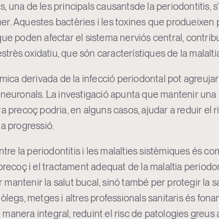
 una de les principals causantsde la periodontitis, s’
er. Aquestes bactèries i les toxines que produeixe
ue poden afectar el sistema nerviós central, contribu
estrès oxidatiu, que són característiques de la malalti
èmica derivada de la infecció periodontal pot agreuja
 neuronals. La investigació apunta que mantenir una b
a precoç podria, en alguns casos, ajudar a reduir el
la progressió.
ntre la periodontitis i les malalties sistèmiques és co
precoç i el tractament adequat de la malaltia periodo
antenir la salut bucal, sinó també per protegir la sa
òlegs, metges i altres professionals sanitaris és fon
manera integral, reduint el risc de patologies greus 