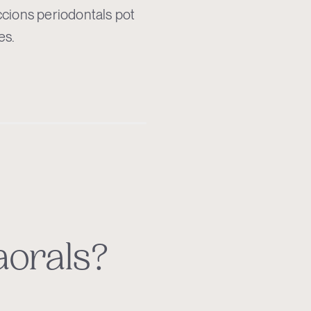
eccions periodontals pot
es.
aorals?