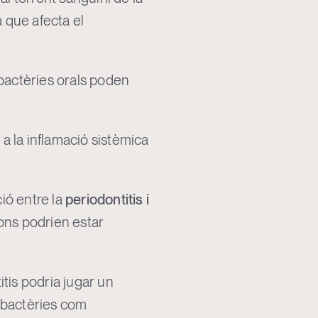
a que afecta el
 bactèries orals poden
 a la inflamació sistèmica
ió entre la
periodontitis i
ons podrien estar
tis podria jugar un
 bactèries com