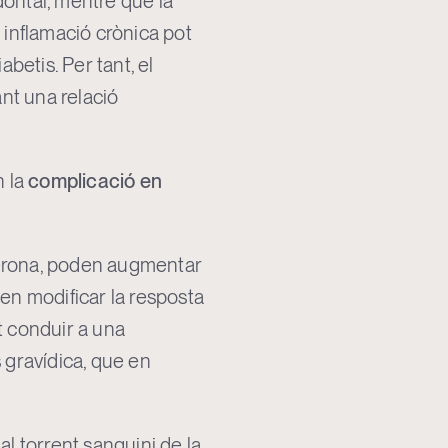
odontal, mentre que la
a inflamació crònica pot
betis. Per tant, el
ant una relació
n la
complicació en
terona, poden augmentar
den modificar la resposta
t conduir a una
 gravídica, que en
al torrent sanguini de la