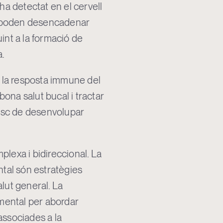
ha detectat en el cervell
n poden desencadenar
int a la formació de
a.
r la resposta immune del
ona salut bucal i tractar
 risc de desenvolupar
mplexa i bidireccional. La
ntal són estratègies
lut general. La
amental per abordar
associades a la