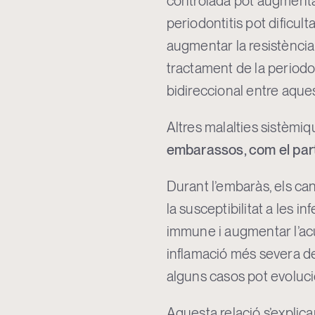
controlada pot augmentar 
periodontitis pot dificult
augmentar la resistència a
tractament de la periodon
bidireccional entre aque
Altres malalties sistèmiq
embarassos, com el part
Durant l’embaràs, els c
la susceptibilitat a les
immune i augmentar l’acu
inflamació més severa del
alguns casos pot evolucio
Aquesta relació s’explica