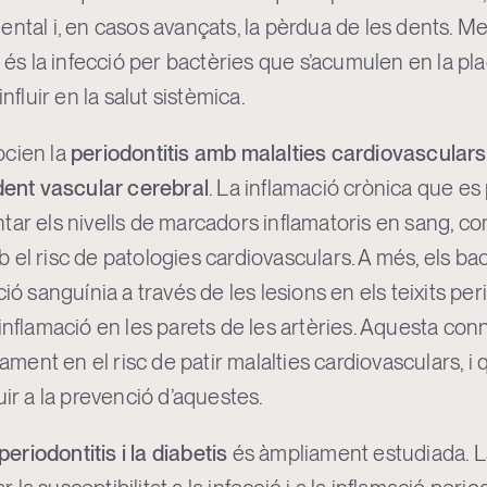
t dental i, en casos avançats, la pèrdua de les dents. M
a és la infecció per bactèries que s’acumulen en la pl
nfluir en la salut sistèmica.
ocien la
periodontitis amb malalties cardiovasculars,
ident vascular cerebral
. La inflamació crònica que es
ar els nivells de marcadors inflamatoris en sang, com
 el risc de patologies cardiovasculars. A més, els ba
ió sanguínia a través de les lesions en els teixits perio
inflamació en les parets de les artèries. Aquesta con
tament en el risc de patir malalties cardiovasculars, i
uir a la prevenció d’aquestes.
periodontitis i la diabetis
és àmpliament estudiada. L