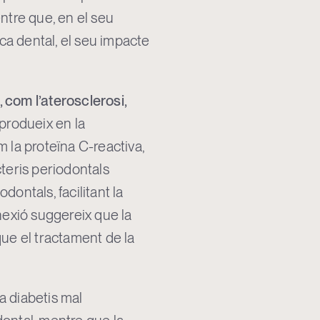
entre que, en el seu
aca dental, el seu impacte
 com l’aterosclerosi,
 produeix en la
 la proteïna C-reactiva,
cteris periodontals
dontals, facilitant la
nexió suggereix que la
 que el tractament de la
a diabetis mal