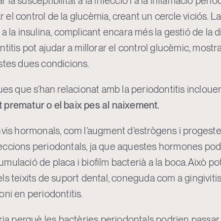
la susceptibilitat a la infecció i a la inflamació peri
ar el control de la glucèmia, creant un cercle viciós. L
 la insulina, complicant encara més la gestió de la dia
titis pot ajudar a millorar el control glucèmic, mostr
stes dues condicions.
ues que s’han relacionat amb la periodontitis incloue
 prematur o el baix pes al naixement.
anvis hormonals, com l’augment d’estrògens i proges
 infeccions periodontals, ja que aquestes hormones po
mulació de placa i biofilm bacterià a la boca.Això po
s teixits de suport dental, coneguda com a gingivitis
ni en periodontitis.
ria perquè les bactèries periodontals podrien passar 