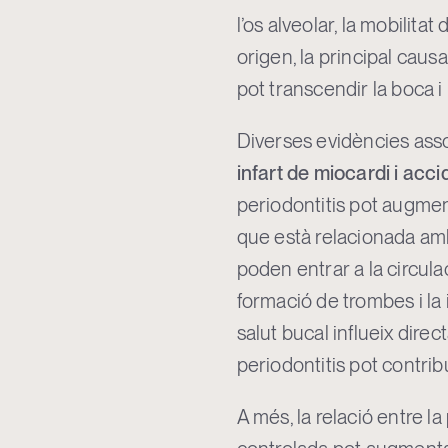
l’os alveolar, la mobilita
origen, la principal caus
pot transcendir la boca i i
Diverses evidències ass
infart de miocardi i acc
periodontitis pot augment
que està relacionada amb
poden entrar a la circulac
formació de trombes i la 
salut bucal influeix direc
periodontitis pot contrib
A més, la relació entre la