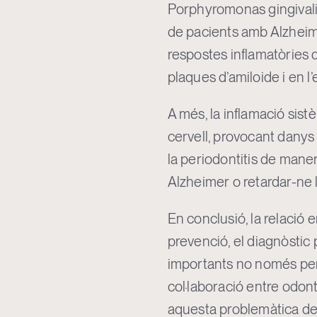
Porphyromonas gingivalis,
de pacients amb Alzheim
respostes inflamatòries q
plaques d’amiloide i en l’
A més, la inflamació sist
cervell, provocant danys
la periodontitis de maner
Alzheimer o retardar-ne 
En conclusió, la relació e
prevenció, el diagnòstic 
importants no només per m
col·laboració entre odont
aquesta problemàtica de 