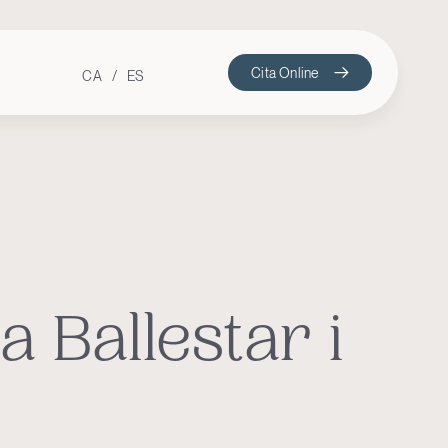
Cita Online
CA
ES
 Ballestar i