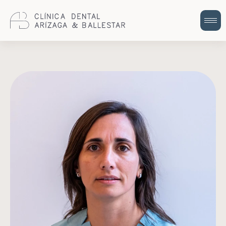
Cuidem la teva salut bucodental amb
odontologia integral i humana.